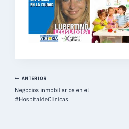
NAVEGACIÓN
ANTERIOR
DE
Negocios inmobiliarios en el
ENTRADAS
#HospitaldeClínicas