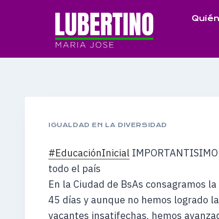
Saltar
Quién
al
contenido
IGUALDAD EN LA DIVERSIDAD
#
EducaciónInicial
IMPORTANTISIMO Se 
todo el país
En la Ciudad de BsAs consagramos la 
45 días y aunque no hemos logrado la
vacantes insatifechas, hemos avanzado