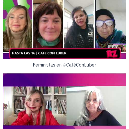
Feministas en #CaféConLuber