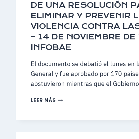
POLÍTICA
DE UNA RESOLUCIÓN P
ONLINE
ELIMINAR Y PREVENIR 
VIOLENCIA CONTRA LA
– 14 DE NOVIEMBRE DE
INFOBAE
El documento se debatió el lunes en 
General y fue aprobado por 170 paíse
abstuvieron mientras que el Gobiern
ARGENTINA
LEER MÁS
FUE
EL
ÚNICO
PAÍS
DE