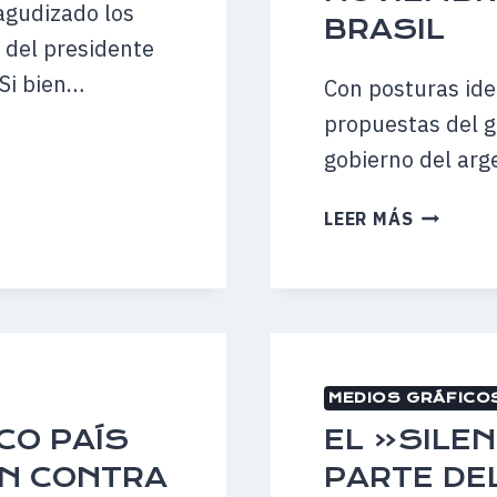
agudizado los
–
BRASIL
PARLAME
s del presidente
 Si bien…
Con posturas ideo
propuestas del g
gobierno del arg
MILEI
LEER MÁS
APUNTA
A
TRUMP,
PERO
SU
POSTUR
MEDIOS GRÁFICO
DEBERÍA
TENER
CO PAÍS
EL «SILEN
UN
EN CONTRA
PARTE DEL
EFECTO