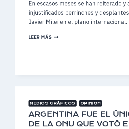
En escasos meses se han reiterado y 
injustificados berrinches y desplante
Javier Milei en el plano internacional.
ARGENTINA
LEER MÁS
CADA
VEZ
MÁS
SOLA
–
19
DE
NOVIEMBRE
DE
MEDIOS GRÁFICOS
OPINION
2024
ARGENTINA FUE EL ÚNI
–
LA
DE LA ONU QUE VOTÓ 