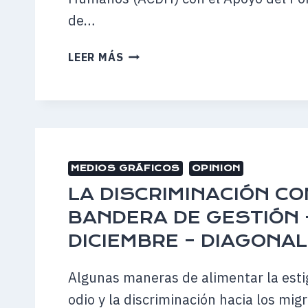
de…
PROYECTO
LEER MÁS
MARAVILLA
DE
MUJERES
CON
LA
VIOLENCIA –
MEDIOS GRÁFICOS
OPINION
REVISTA
HAMARTIA
LA DISCRIMINACIÓN C
–
BANDERA DE GESTIÓN –
21
DICIEMBRE – DIAGONA
DE
ENERO
Algunas maneras de alimentar la esti
2025
odio y la discriminación hacia los mig