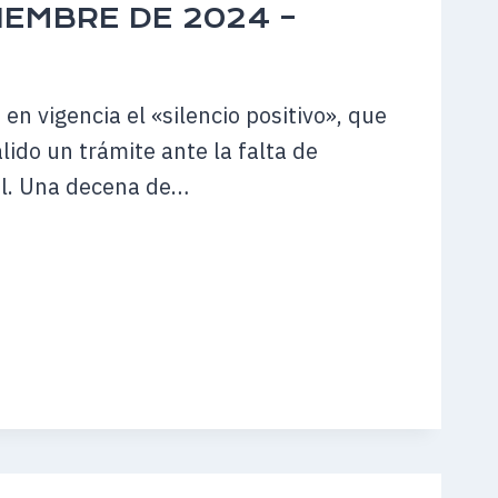
IEMBRE DE 2024 –
O
en vigencia el «silencio positivo», que
BRE
lido un trámite ante la falta de
al. Una decena de…
IO
O»
AL