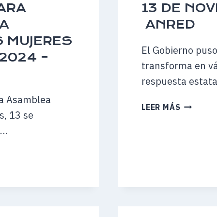
ARA
13 DE NOV
LIMITAD
–
LA
ANRED
17
S MUJERES
DE
El Gobierno puso 
 2024 –
NOVIEM
transforma en vá
DE
respuesta estat
2024
–
la Asamblea
EL
UOL
LEER MÁS
s, 13 se
«SILENC
BRASIL
POSITIV
o…
NO
ES
PARTE
DEL
IDIOMA
AMBIENT
–