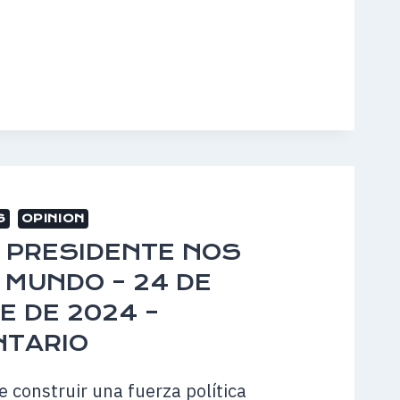
O
MA
L
S
OPINION
L PRESIDENTE NOS
 MUNDO – 24 DE
RE
E DE 2024 –
NTARIO
 construir una fuerza política