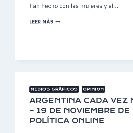
han hecho con las mujeres y el…
LA
LEER MÁS
DISCRIMINACIÓN
COMO
BANDERA
DE
GESTIÓN
–
11
DE
DICIEMBRE
MEDIOS GRÁFICOS
OPINION
–
ARGENTINA CADA VEZ
DIAGONALES.COM
– 19 DE NOVIEMBRE DE 
POLÍTICA ONLINE