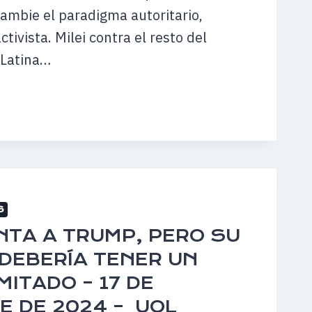
cambie el paradigma autoritario,
ctivista. Milei contra el resto del
 Latina…
NTE
S
NTA A TRUMP, PERO SU
DEBERÍA TENER UN
BRE
MITADO – 17 DE
E DE 2024 – UOL