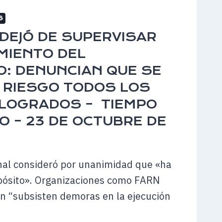
S
BRE
 DEJÓ DE SUPERVISAR
MIENTO DEL
O: DENUNCIAN QUE SE
 RIESGO TODOS LOS
LOGRADOS – TIEMPO
O – 23 DE OCTUBRE DE
nal consideró por unanimidad que «ha
pósito». Organizaciones como FARN
n “subsisten demoras en la ejecución