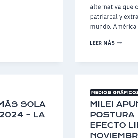
alternativa que 
patriarcal y extra
mundo. América
COP29:
LEER MÁS
EL
PRESIDE
NOS
AÍSLA
DEL
MUNDO
MEDIOS GRÁFICO
–
24
 MÁS SOLA
MILEI APU
DE
2024 – LA
POSTURA 
NOVIEM
EFECTO LI
DE
2024
NOVIEMBR