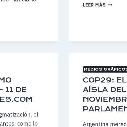
SERVICI
LEER MÁS
CÍVICO:
EL
“NI
NI”
QUE
ES
UN
PROBLE
MUNDIA
MEDIOS GRÁFICO
–
OMO
COP29: E
30
DE
 11 DE
AÍSLA DEL
DICIEMB
LES.COM
NOVIEMBR
DE
PARLAME
2024
gmatización, el
–
rantes, como lo
Argentina merece
PERFIL