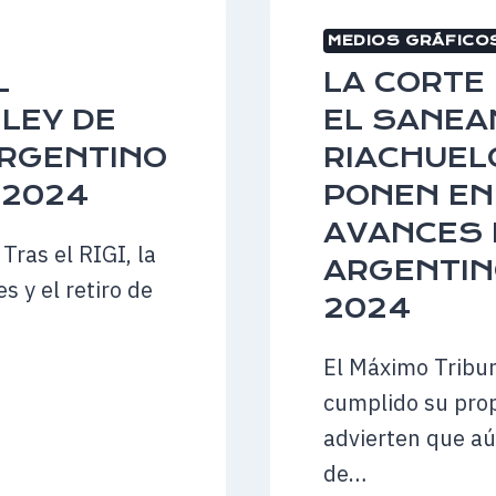
13
MEDIOS GRÁFICO
DE
NOVIEM
L
LA CORTE
DE
 LEY DE
EL SANEA
2024
ARGENTINO
RIACHUEL
–
ANRED
 2024
PONEN EN
AVANCES 
Tras el RIGI, la
ARGENTIN
s y el retiro de
2024
El Máximo Tribu
cumplido su pro
advierten que aú
de…