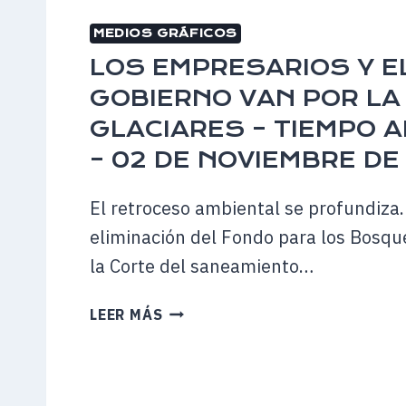
LA
MEDIOS GRÁFICOS
ONU
QUE
LOS EMPRESARIOS Y E
VOTÓ
GOBIERNO VAN POR LA
EN
GLACIARES – TIEMPO 
CONTRA
DE
– 02 DE NOVIEMBRE DE
UNA
RESOLUCIÓN
El retroceso ambiental se profundiza. 
PARA
eliminación del Fondo para los Bosque
ELIMINAR
la Corte del saneamiento…
Y
PREVENIR
LOS
LA
LEER MÁS
EMPRESARIOS
VIOLENCIA
Y
CONTRA
EL
LAS
GOBIERNO
MUJERES