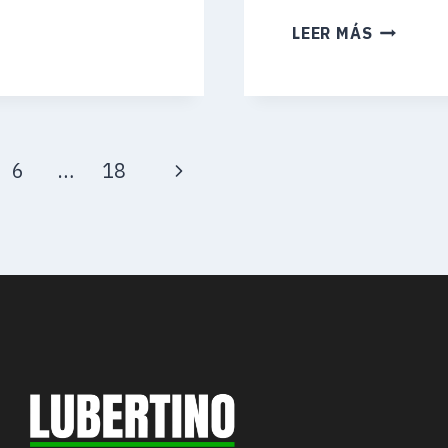
LA
LEER MÁS
CORTE
DEJÓ
DE
SUPERVI
EL
Siguiente
6
…
18
SANEAM
DEL
página
RIACHUE
DENUNC
QUE
SE
PONEN
EN
RIESGO
TODOS
LOS