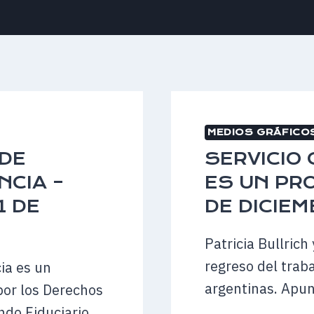
MEDIOS GRÁFICO
 DE
SERVICIO C
NCIA –
ES UN PR
1 DE
DE DICIEM
Patricia Bullrich
regreso del trab
ia es un
argentinas. Apun
por los Derechos
do Fiduciario