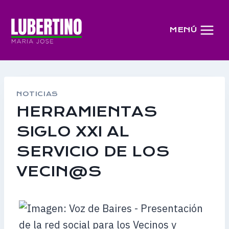
Saltar
al
MENÚ
contenido
NOTICIAS
HERRAMIENTAS
SIGLO XXI AL
SERVICIO DE LOS
VECIN@S