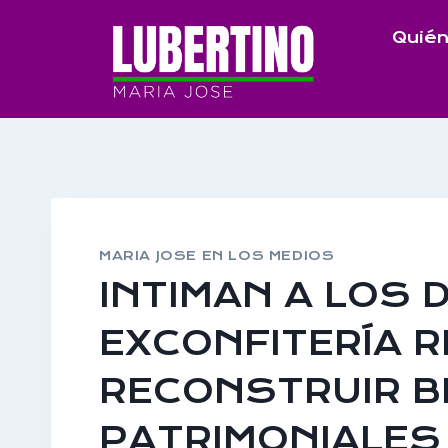
Saltar
Quién
al
contenido
MARIA JOSE EN LOS MEDIOS
INTIMAN A LOS 
EXCONFITERÍA 
RECONSTRUIR B
PATRIMONIALES