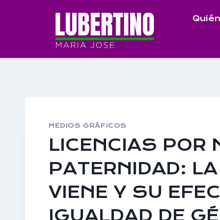
Saltar
Quién
al
contenido
MEDIOS GRÁFICOS
LICENCIAS POR 
PATERNIDAD: LA
VIENE Y SU EFE
IGUALDAD DE GÉ