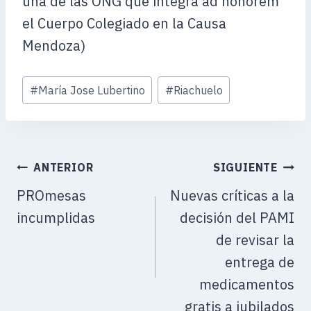
una de las ONG que integra ad honorem
el Cuerpo Colegiado en la Causa
Mendoza)
Etiquetas
#
María Jose Lubertino
#
Riachuelo
de
la
entrada:
ANTERIOR
SIGUIENTE
PROmesas
Nuevas críticas a la
incumplidas
decisión del PAMI
de revisar la
entrega de
medicamentos
gratis a jubilados