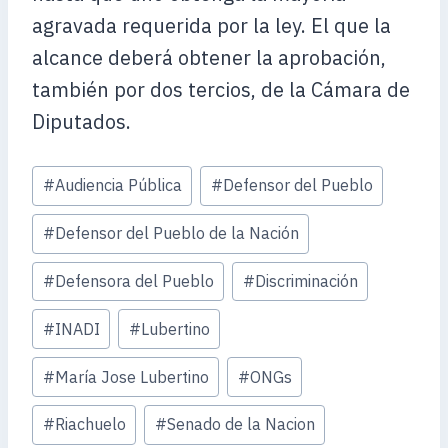
agravada requerida por la ley. El que la
alcance deberá obtener la aprobación,
también por dos tercios, de la Cámara de
Diputados.
Etiquetas
#
Audiencia Pública
#
Defensor del Pueblo
de
la
#
Defensor del Pueblo de la Nación
entrada:
#
Defensora del Pueblo
#
Discriminación
#
INADI
#
Lubertino
#
María Jose Lubertino
#
ONGs
#
Riachuelo
#
Senado de la Nacion