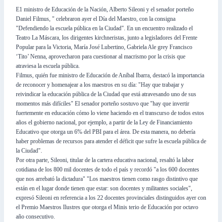
E1 ministro de Educación de la Nación, Alberto Sileoni y el senador porteño
Daniel Filmus, " celebraron ayer el Día del Maestro, con la consigna
"Defendiendo la escuela pública en la Ciudad". En un encuentro realizado el
Teatro La Máscara, los dirigentes kirchneristas, junto a legisladores del Frente
Popular para la Victoria, María José Lubertino, Gabriela Ale grey Francisco
‘Tito’ Nenna, aprovecharon para cuestionar al macrismo por la crisis que
atraviesa la escuela pública.
Filmus, quién fue ministro de Educación de Aníbal Ibarra, destacó la importancia
de reconocer y homenajear a los maestros en su día: "Hay que trabajar y
reivindicar la educación pública de la Ciudad que está atravesando uno de sus
momentos más difíciles" El senador porteño sostuvo que "hay que invertir
fuertemente en educación cómo lo viene haciendo en el transcurso de todos estos
años el gobierno nacional, por ejemplo, a partir de la Ley de Financiamiento
Educativo que otorga un 6% del PBI para el área. De esta manera, no debería
haber problemas de recursos para atender el déficit que sufre la escuela pública de
la Ciudad".
Por otra parte, Sileoni, titular de la cartera educativa nacional, resaltó la labor
cotidiana de los 800 mil docentes de todo el país y recordó "a los 600 docentes
que nos arrebató la dictadura" "Los maestros tienen como rasgo distintivo que
están en el lugar donde tienen que estar: son docentes y militantes sociales",
expresó Sileoni en referencia a los 22 docentes provinciales distinguidos ayer con
el Premio Maestros Ilustres que otorga el Minis terio de Educación por octavo
año consecutivo.