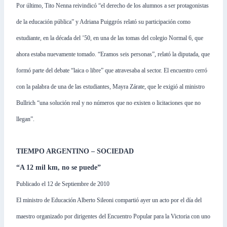
Por último, Tito Nenna reivindicó “el derecho de los alumnos a ser protagonistas
de la educación pública” y Adriana Puiggrós relató su participación como
estudiante, en la década del ’50, en una de las tomas del colegio Normal 6, que
ahora estaba nuevamente tomado. “Eramos seis personas”, relató la diputada, que
formó parte del debate “laica o libre” que atravesaba al sector. El encuentro cerró
con la palabra de una de las estudiantes, Mayra Zárate, que le exigió al ministro
Bullrich “una solución real y no números que no existen o licitaciones que no
llegan”.
TIEMPO ARGENTINO – SOCIEDAD
“A 12 mil km, no se puede”
Publicado el 12 de Septiembre de 2010
El ministro de Educación Alberto Sileoni compartió ayer un acto por el día del
maestro organizado por dirigentes del Encuentro Popular para la Victoria con uno