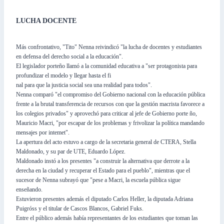
LUCHA DOCENTE
Más confrontativo, "Tito" Nenna reivindicó "la lucha de docentes y estudiantes
en defensa del derecho social a la educación".
El legislador porteño llamó a la comunidad educativa a "ser protagonista para
profundizar el modelo y llegar hasta el fi
nal para que la justicia social sea una realidad para todos".
Nenna comparó "el compromiso del Gobierno nacional con la educación pública
frente a la brutal transferencia de recursos con que la gestión macrista favorece a
los colegios privados" y aprovechó para criticar al jefe de Gobierno porte ño,
Mauricio Macri, "por escapar de los problemas y frivolizar la política mandando
mensajes por intemet".
La apertura del acto estuvo a cargo de la secretaria general de CTERA, Stella
Maldonado, y su par de UTE, Eduardo López.
Maldonado instó a los presentes "a construir la alternativa que derrote a la
derecha en la ciudad y recuperar el Estado para el pueblo", mientras que el
sucesor de Nenna subrayó que "pese a Macri, la escuela pública sigue
enseñando.
Estuvieron presentes además el diputado Carlos Heller, la diputada Adriana
Puigróss y el titular de Cascos Blancos, Gabriel Fuks.
Entre el público además había representantes de los estudiantes que toman las