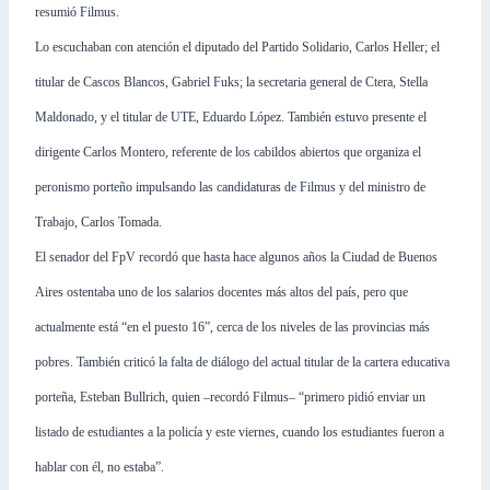
resumió Filmus.
Lo escuchaban con atención el diputado del Partido Solidario, Carlos Heller; el
titular de Cascos Blancos, Gabriel Fuks; la secretaria general de Ctera, Stella
Maldonado, y el titular de UTE, Eduardo López. También estuvo presente el
dirigente Carlos Montero, referente de los cabildos abiertos que organiza el
peronismo porteño impulsando las candidaturas de Filmus y del ministro de
Trabajo, Carlos Tomada.
El senador del FpV recordó que hasta hace algunos años la Ciudad de Buenos
Aires ostentaba uno de los salarios docentes más altos del país, pero que
actualmente está “en el puesto 16”, cerca de los niveles de las provincias más
pobres. También criticó la falta de diálogo del actual titular de la cartera educativa
porteña, Esteban Bullrich, quien –recordó Filmus– “primero pidió enviar un
listado de estudiantes a la policía y este viernes, cuando los estudiantes fueron a
hablar con él, no estaba”.