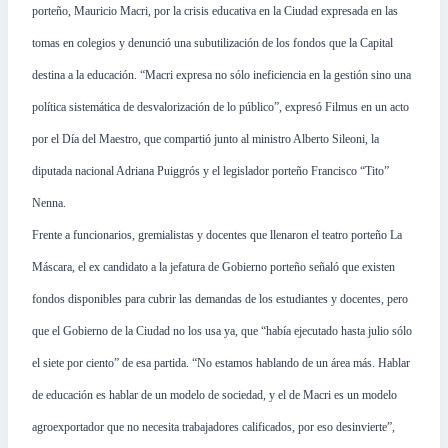
porteño, Mauricio Macri, por la crisis educativa en la Ciudad expresada en las
tomas en colegios y denunció una subutilización de los fondos que la Capital
destina a la educación. “Macri expresa no sólo ineficiencia en la gestión sino una
política sistemática de desvalorización de lo público”, expresó Filmus en un acto
por el Día del Maestro, que compartió junto al ministro Alberto Sileoni, la
diputada nacional Adriana Puiggrós y el legislador porteño Francisco “Tito”
Nenna.
Frente a funcionarios, gremialistas y docentes que llenaron el teatro porteño La
Máscara, el ex candidato a la jefatura de Gobierno porteño señaló que existen
fondos disponibles para cubrir las demandas de los estudiantes y docentes, pero
que el Gobierno de la Ciudad no los usa ya, que “había ejecutado hasta julio sólo
el siete por ciento” de esa partida. “No estamos hablando de un área más. Hablar
de educación es hablar de un modelo de sociedad, y el de Macri es un modelo
agroexportador que no necesita trabajadores calificados, por eso desinvierte”,