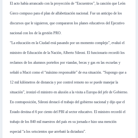
El acto había arrancado con la proyección de “Encuentros”, la canción que León
Gieco compuso para el plan de alfabetización nacional. Fue un anticipo de los
discursos que le siguieron, que compararon los planes educativos del Ejecutivo
nacional con los de la gestión PRO.
“La educación en la Ciudad está pasando por un momento complejo”, evaluó el
ministro de Educación de la Nación, Alberto Sileoni. El funcionario recordó los
reclamos de los alumnos porteños por viandas, becas y gas en las escuelas y
señaló a Macri como el “máximo responsable” de esa situación. “Supongo que a
12 mil kilómetros de distancia y por control remoto no se puede manejar la
situación”, ironizó el ministro en alusión a la visita a Europa del jefe de Gobierno.
En contraposición, Sileoni destacó el trabajo del gobierno nacional y dijo que el
Estado destina el 6 por ciento del PBI al sector educativo. El ministro recordó el
trabajo de los 840 mil maestros del país en su jornada e hizo una mención
especial “a los seiscientos que arrebató la dictadura”.