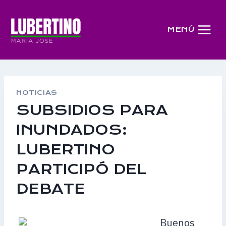
Saltar
al
MENÚ
contenido
NOTICIAS
SUBSIDIOS PARA
INUNDADOS:
LUBERTINO
PARTICIPÓ DEL
DEBATE
Buenos