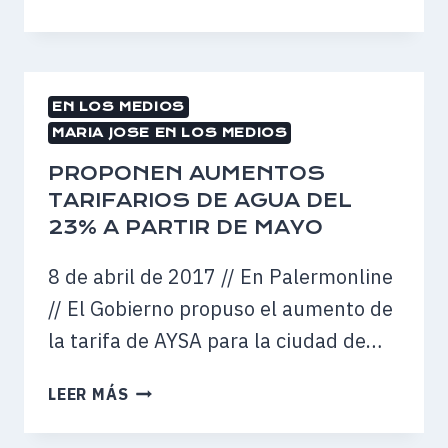
LOS
NOMBRES
BANCOS”
PARA
LA
DEFENSORÍA
EN LOS MEDIOS
DEL
MARIA JOSE EN LOS MEDIOS
PUEBLO
PROPONEN AUMENTOS
TARIFARIOS DE AGUA DEL
23% A PARTIR DE MAYO
8 de abril de 2017 // En Palermonline
// El Gobierno propuso el aumento de
la tarifa de AYSA para la ciudad de…
PROPONEN
LEER MÁS
AUMENTOS
TARIFARIOS