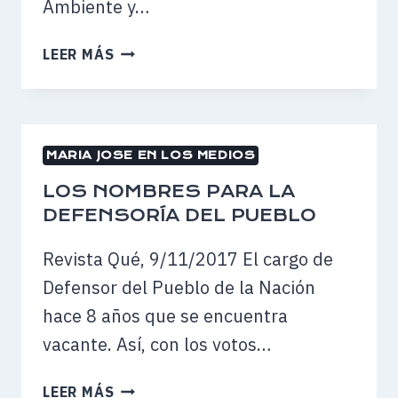
Ambiente y…
LEY
LEER MÁS
DE
GLACIARES:
“QUIEREN
SACAR
MARIA JOSE EN LOS MEDIOS
EL
ORO
LOS NOMBRES PARA LA
DE
DEFENSORÍA DEL PUEBLO
LA
TIERRA
Revista Qué, 9/11/2017 El cargo de
PARA
Defensor del Pueblo de la Nación
PONERLO
hace 8 años que se encuentra
EN
LAS
vacante. Así, con los votos…
BÓVEDAS
DE
LOS
LEER MÁS