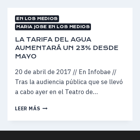
DE
AGUA
EN LOS MEDIOS
DEL
MARIA JOSE EN LOS MEDIOS
23%
A
LA TARIFA DEL AGUA
PARTIR
AUMENTARÁ UN 23% DESDE
DE
MAYO
MAYO
20 de abril de 2017 // En Infobae //
Tras la audiencia pública que se llevó
a cabo ayer en el Teatro de…
LA
LEER MÁS
TARIFA
DEL
AGUA
AUMENTARÁ