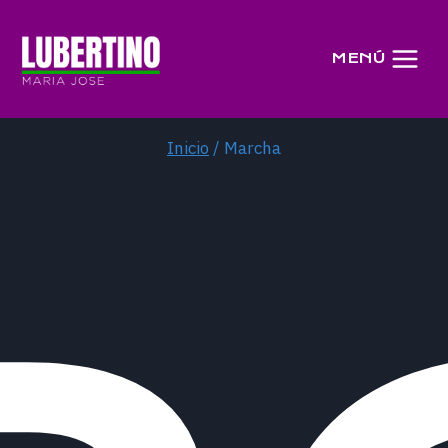
Saltar
al
MENÚ
contenido
Inicio
/
Marcha