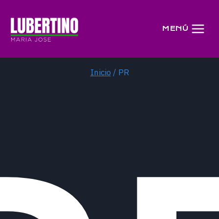
Saltar
al
MENÚ
contenido
Inicio
/
PR