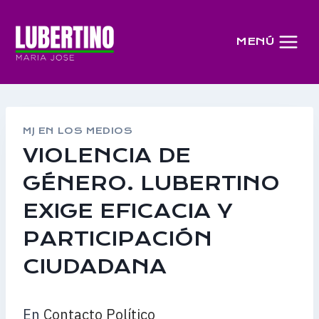
Saltar
al
MENÚ
contenido
MJ EN LOS MEDIOS
VIOLENCIA DE
GÉNERO. LUBERTINO
EXIGE EFICACIA Y
PARTICIPACIÓN
CIUDADANA
En
Contacto Político