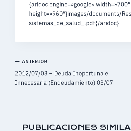
{aridoc engine=»google» width=»700″
height=»960″}images/documents/Res
sistemas_de_salud_.pdf{/aridoc}
NAVEGACIÓN
ANTERIOR
DE
2012/07/03 – Deuda Inoportuna e
ENTRADAS
Innecesaria (Endeudamiento) 03/07
PUBLICACIONES SIMIL