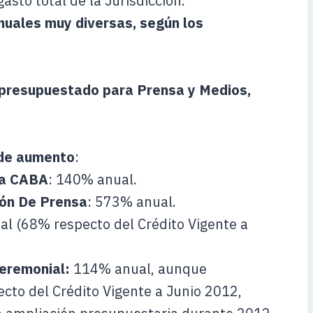
sto total de la Jurisdicción.
nuales muy diversas, según los
o presupuestado para Prensa y Medios,
 de aumento
:
la CABA
: 140% anual.
ión De Prensa
: 573% anual.
l (68% respecto del Crédito Vigente a
Ceremonial:
114% anual, aunque
cto del Crédito Vigente a Junio 2012,