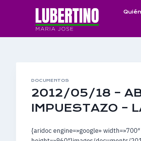
Saltar
Quién
al
contenido
DOCUMENTOS
2012/05/18 – A
IMPUESTAZO – 
{aridoc engine=»google» width=»700″
height=»960″}images/documents/2