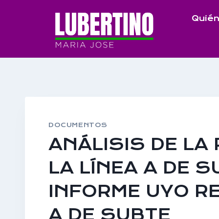
Saltar
Quién
al
contenido
DOCUMENTOS
ANÁLISIS DE LA
LA LÍNEA A DE 
INFORME UYO R
A DE SUBTE