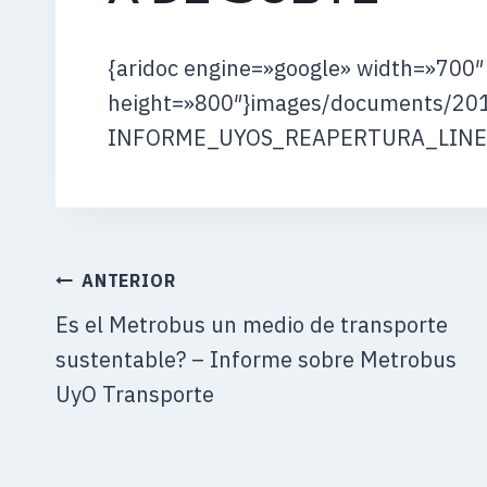
{aridoc engine=»google» width=»700″
height=»800″}images/documents/20
INFORME_UYOS_REAPERTURA_LINEA_
NAVEGACIÓN
ANTERIOR
DE
Es el Metrobus un medio de transporte
ENTRADAS
sustentable? – Informe sobre Metrobus
UyO Transporte