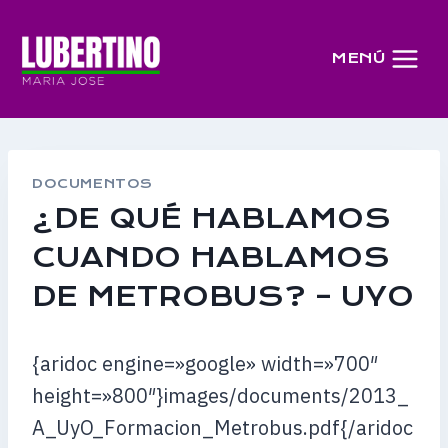
Saltar
al
MENÚ
contenido
DOCUMENTOS
¿DE QUÉ HABLAMOS
CUANDO HABLAMOS
DE METROBUS? – UYO
{aridoc engine=»google» width=»700″
height=»800″}images/documents/2013_
A_UyO_Formacion_Metrobus.pdf{/aridoc