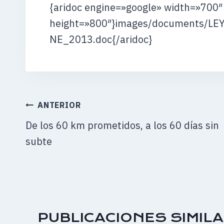
{aridoc engine=»google» width=»700″
height=»800″}images/documents/
NE_2013.doc{/aridoc}
NAVEGACIÓN
ANTERIOR
DE
De los 60 km prometidos, a los 60 días sin
ENTRADAS
subte
PUBLICACIONES SIMIL