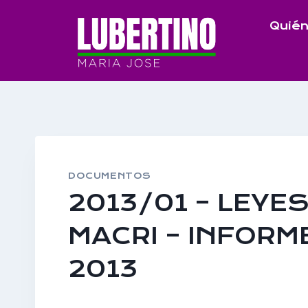
Saltar
Quién
al
contenido
DOCUMENTOS
2013/01 – LEYE
MACRI – INFORM
2013