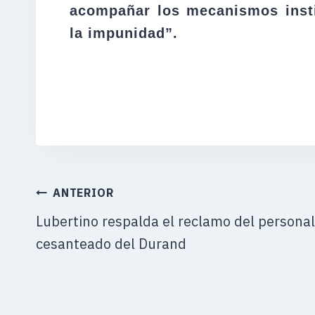
acompañar los mecanismos insti
la impunidad”.
NAVEGACIÓN
ANTERIOR
DE
Lubertino respalda el reclamo del personal
ENTRADAS
cesanteado del Durand