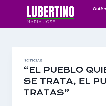
Saltar
Quién
al
contenido
NOTICIAS
“EL PUEBLO QUI
SE TRATA, EL P
TRATAS”