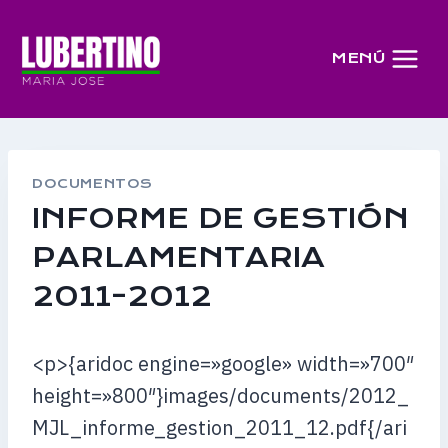
Saltar
al
MENÚ
contenido
DOCUMENTOS
INFORME DE GESTIÓN
PARLAMENTARIA
2011-2012
<p>{aridoc engine=»google» width=»700″
height=»800″}images/documents/2012_
MJL_informe_gestion_2011_12.pdf{/ari