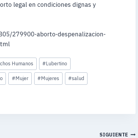
orto legal en condiciones dignas y
805/279900-aborto-despenalizacion-
html
echos Humanos
#
Lubertino
no
#
Mujer
#
Mujeres
#
salud
SIGUIENTE