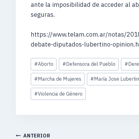
ante la imposibilidad de acceder al ab
seguras.
https://www.telam.com.ar/notas/201
debate-diputados-lubertino-opinion.
Etiquetas
#
Aborto
#
Defensora del Pueblo
#
Der
de
la
#
Marcha de Mujeres
#
María Jose Luberti
entrada:
#
Violencia de Género
NAVEGACIÓN
ANTERIOR