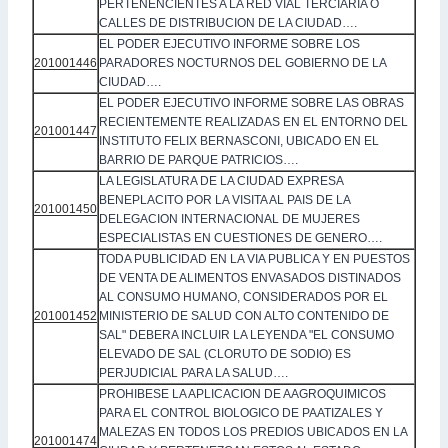
PERTENENCIENTES A LA RED VIAL TERCIARIA O
CALLES DE DISTRIBUCION DE LA CIUDAD….
EL PODER EJECUTIVO INFORME SOBRE LOS
201001446
PARADORES NOCTURNOS DEL GOBIERNO DE LA
CIUDAD….
EL PODER EJECUTIVO INFORME SOBRE LAS OBRAS
RECIENTEMENTE REALIZADAS EN EL ENTORNO DEL
201001447
INSTITUTO FELIX BERNASCONI, UBICADO EN EL
BARRIO DE PARQUE PATRICIOS….
LA LEGISLATURA DE LA CIUDAD EXPRESA
BENEPLACITO POR LA VISITA AL PAIS DE LA
201001450
DELEGACION INTERNACIONAL DE MUJERES
ESPECIALISTAS EN CUESTIONES DE GENERO….
TODA PUBLICIDAD EN LA VIA PUBLICA Y EN PUESTOS
DE VENTA DE ALIMENTOS ENVASADOS DISTINADOS
AL CONSUMO HUMANO, CONSIDERADOS POR EL
201001452
MINISTERIO DE SALUD CON ALTO CONTENIDO DE
SAL" DEBERA INCLUIR LA LEYENDA "EL CONSUMO
ELEVADO DE SAL (CLORUTO DE SODIO) ES
PERJUDICIAL PARA LA SALUD….
PROHIBESE LA APLICACION DE AAGROQUIMICOS
PARA EL CONTROL BIOLOGICO DE PAATIZALES Y
MALEZAS EN TODOS LOS PREDIOS UBICADOS EN LA
201001474