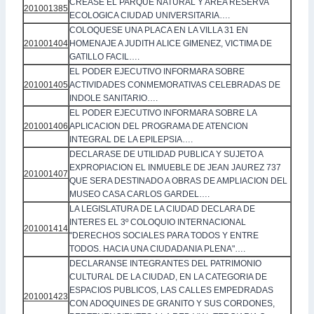
CREASE EL PARQUE NATURAL Y AREA RESERVA
201001385
ECOLOGICA CIUDAD UNIVERSITARIA….
COLOQUESE UNA PLACA EN LA VILLA 31 EN
201001404
HOMENAJE A JUDITH ALICE GIMENEZ, VICTIMA DE
GATILLO FACIL….
EL PODER EJECUTIVO INFORMARA SOBRE
201001405
ACTIVIDADES CONMEMORATIVAS CELEBRADAS DE
INDOLE SANITARIO….
EL PODER EJECUTIVO INFORMARA SOBRE LA
201001406
APLICACION DEL PROGRAMA DE ATENCION
INTEGRAL DE LA EPILEPSIA….
DECLARASE DE UTILIDAD PUBLICA Y SUJETO A
EXPROPIACION EL INMUEBLE DE JEAN JAUREZ 737
201001407
QUE SERA DESTINADO A OBRAS DE AMPLIACION DEL
MUSEO CASA CARLOS GARDEL….
LA LEGISLATURA DE LA CIUDAD DECLARA DE
INTERES EL 3º COLOQUIO INTERNACIONAL
201001414
"DERECHOS SOCIALES PARA TODOS Y ENTRE
TODOS. HACIA UNA CIUDADANIA PLENA"….
DECLARANSE INTEGRANTES DEL PATRIMONIO
CULTURAL DE LA CIUDAD, EN LA CATEGORIA DE
ESPACIOS PUBLICOS, LAS CALLES EMPEDRADAS
201001423
CON ADOQUINES DE GRANITO Y SUS CORDONES,