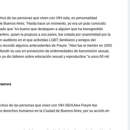
rechos de las personas que viven con VIH-sida, es personalidad
e Buenos Aires. "Hasta hace un momento, yo era un puto conocido:
onado que "es bueno que destaquen a alguien que ha transgredido
bertino, quien la propuso a sus pares, fue votada por unanimidad por la
 auditorio en el que activistas LGBT, familiares y amigos del
 recordó algunos antecedentes de Freyre. "Alex fue el mentor en 2005
 difundir su uso en prevención de enfermedades de transmisión sexual,
e ya dio talleres sobre educación sexual y reproductiva "a unos 60 mil
.
umanos
rechos de las personas que viven con VIH-SIDA Alex Freyre fue
os derechos humanos en la Ciudad de Buenos Aires, por su acción en