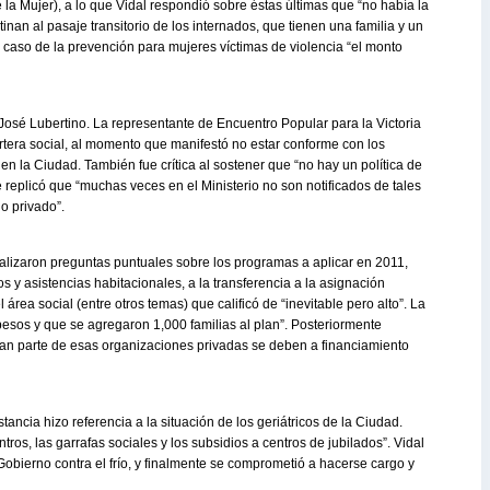
 la Mujer), a lo que Vidal respondió sobre éstas últimas que “no había la
inan al pasaje transitorio de los internados, que tienen una familia y un
l caso de la prevención para mujeres víctimas de violencia “el monto
José Lubertino. La representante de Encuentro Popular para la Victoria
rtera social, al momento que manifestó no estar conforme con los
 la Ciudad. También fue crítica al sostener que “no hay un política de
le replicó que “muchas veces en el Ministerio no son notificados de tales
o privado”.
ealizaron preguntas puntuales sobre los programas a aplicar en 2011,
os y asistencias habitacionales, a la transferencia a la asignación
 área social (entre otros temas) que calificó de “inevitable pero alto”. La
esos y que se agregaron 1,000 familias al plan”. Posteriormente
gran parte de esas organizaciones privadas se deben a financiamiento
ancia hizo referencia a la situación de los geriátricos de la Ciudad.
ntros, las garrafas sociales y los subsidios a centros de jubilados”. Vidal
Gobierno contra el frío, y finalmente se comprometió a hacerse cargo y