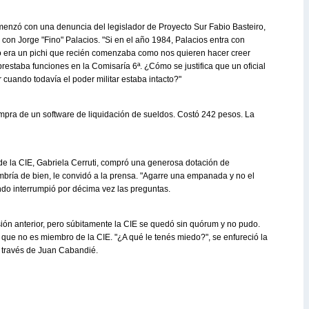
omenzó con una denuncia del legislador de Proyecto Sur Fabio Basteiro,
 con Jorge "Fino" Palacios. "Si en el año 1984, Palacios entra con
no era un pichi que recién comenzaba como nos quieren hacer creer
restaba funciones en la Comisaría 6ª. ¿Cómo se justifica que un oficial
ar cuando todavía el poder militar estaba intacto?"
mpra de un software de liquidación de sueldos. Costó 242 pesos. La
de la CIE, Gabriela Cerruti, compró una generosa dotación de
bría de bien, le convidó a la prensa. "Agarre una empanada y no el
do interrumpió por décima vez las preguntas.
sión anterior, pero súbitamente la CIE se quedó sin quórum y no pudo.
a que no es miembro de la CIE. "¿A qué le tenés miedo?", se enfureció la
a través de Juan Cabandié.