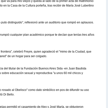
rio que va para mis viejos y queda al lado de la primer acta de matrimonio
cto en la Casa de la Cultura porteña, tras recibir de María José Lubertino
puto distinguido", reflexionó ante un auditorio que rompió en aplausos.
errumpió cualquier plan académico porque te decían que tenías tres años
rontera", celebró Freyre, quien agradeció el "mimo de la Ciudad, que
 pared" de un hogar para ser colgado.
cia del titular de la Fundación Buenos Aires Sida -en Juan Bautista
s sobre educación sexual y reproductiva "a unos 60 mil chicos y
vo rosado al Obelisco" como dato simbólico en pos de difundir su uso
tó Di Bello.
jas permitió el casamiento de Alex y José María, se obtuvieron