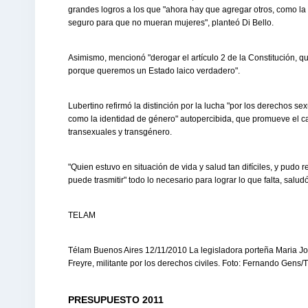
grandes logros a los que "ahora hay que agregar otros, como la i
seguro para que no mueran mujeres", planteó Di Bello.
Asimismo, mencionó "derogar el artículo 2 de la Constitución, q
porque queremos un Estado laico verdadero".
Lubertino refirmó la distinción por la lucha "por los derechos se
como la identidad de género" autopercibida, que promueve el c
transexuales y transgénero.
"Quien estuvo en situación de vida y salud tan difíciles, y pudo 
puede trasmitir" todo lo necesario para lograr lo que falta, salud
TELAM
Télam Buenos Aires 12/11/2010 La legisladora porteña Maria Jos
Freyre, militante por los derechos civiles. Foto: Fernando Gens/
PRESUPUESTO 2011