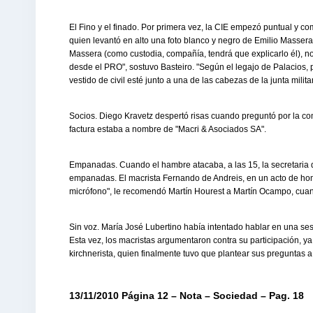
El Fino y el finado. Por primera vez, la CIE empezó puntual y c
quien levantó en alto una foto blanco y negro de Emilio Massera
Massera (como custodia, compañía, tendrá que explicarlo él), 
desde el PRO", sostuvo Basteiro. "Según el legajo de Palacios, p
vestido de civil esté junto a una de las cabezas de la junta milit
Socios. Diego Kravetz despertó risas cuando preguntó por la co
factura estaba a nombre de "Macri & Asociados SA".
Empanadas. Cuando el hambre atacaba, a las 15, la secretaria 
empanadas. El macrista Fernando de Andreis, en un acto de hom
micrófono", le recomendó Martín Hourest a Martín Ocampo, cuan
Sin voz. María José Lubertino había intentado hablar en una se
Esta vez, los macristas argumentaron contra su participación, y
kirchnerista, quien finalmente tuvo que plantear sus preguntas 
13/11/2010 Página 12 – Nota – Sociedad – Pag. 18