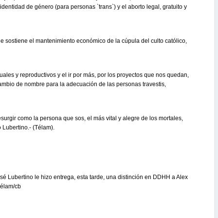
dentidad de género (para personas `trans`) y el aborto legal, gratuito y
ue sostiene el mantenimiento económico de la cúpula del culto católico,
xuales y reproductivos y el ir por más, por los proyectos que nos quedan,
ambio de nombre para la adecuación de las personas travestis,
resurgir como la persona que sos, el más vital y alegre de los mortales,
ó Lubertino.- (Télam).
é Lubertino le hizo entrega, esta tarde, una distinción en DDHH a Alex
Télam/cb