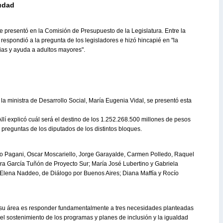
iudad
se presentó en la Comisión de Presupuesto de la Legislatura. Entre la
respondió a la pregunta de los legisladores e hizó hincapié en "la
lias y ayuda a adultos mayores".
la ministra de Desarrollo Social, María Eugenia Vidal, se presentó esta
llí explicó cuál será el destino de los 1.252.268.500 millones de pesos
s preguntas de los diputados de los distintos bloques.
nzo Pagani, Oscar Moscariello, Jorge Garayalde, Carmen Polledo, Raquel
ra García Tuñón de Proyecto Sur; María José Lubertino y Gabriela
a Elena Naddeo, de Diálogo por Buenos Aires; Diana Maffía y Rocío
de su área es responder fundamentalmente a tres necesidades planteadas
 el sostenimiento de los programas y planes de inclusión y la igualdad