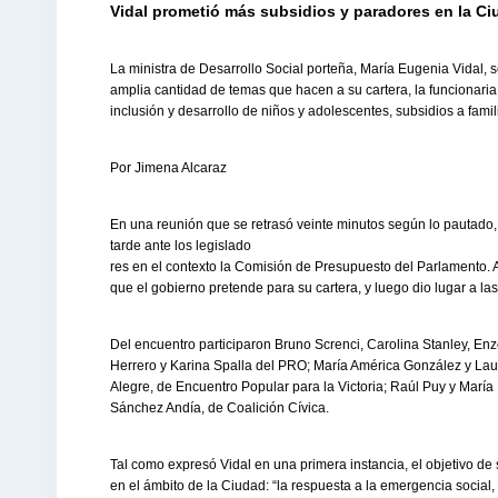
Vidal prometió más subsidios y paradores en la C
La ministra de Desarrollo Social porteña, María Eugenia Vidal, 
amplia cantidad de temas que hacen a su cartera, la funcionaria 
inclusión y desarrollo de niños y adolescentes, subsidios a fami
Por Jimena Alcaraz
En una reunión que se retrasó veinte minutos según lo pautado, 
tarde ante los legislado
res en el contexto la Comisión de Presupuesto del Parlamento. A
que el gobierno pretende para su cartera, y luego dio lugar a la
Del encuentro participaron Bruno Screnci, Carolina Stanley, E
Herrero y Karina Spalla del PRO; María América González y Lau
Alegre, de Encuentro Popular para la Victoria; Raúl Puy y Marí
Sánchez Andía, de Coalición Cívica.
Tal como expresó Vidal en una primera instancia, el objetivo 
en el ámbito de la Ciudad: “la respuesta a la emergencia social,