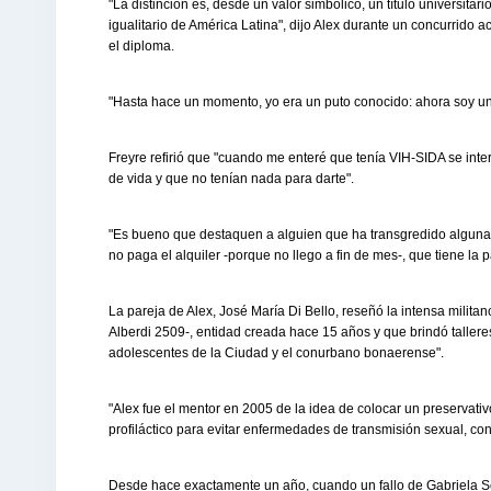
"La distinción es, desde un valor simbólico, un título universita
igualitario de América Latina", dijo Alex durante un concurrido a
el diploma.
"Hasta hace un momento, yo era un puto conocido: ahora soy un 
Freyre refirió que "cuando me enteré que tenía VIH-SIDA se int
de vida y que no tenían nada para darte".
"Es bueno que destaquen a alguien que ha transgredido alguna f
no paga el alquiler -porque no llego a fin de mes-, que tiene la
La pareja de Alex, José María Di Bello, reseñó la intensa militan
Alberdi 2509-, entidad creada hace 15 años y que brindó tallere
adolescentes de la Ciudad y el conurbano bonaerense".
"Alex fue el mentor en 2005 de la idea de colocar un preservati
profiláctico para evitar enfermedades de transmisión sexual, con
Desde hace exactamente un año, cuando un fallo de Gabriela Sei