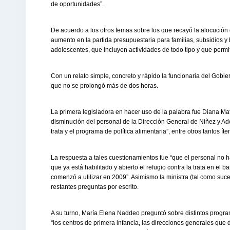
de oportunidades”.
De acuerdo a los otros temas sobre los que recayó la alocución d
aumento en la partida presupuestaria para familias, subsidios y
adolescentes, que incluyen actividades de todo tipo y que permite
Con un relato simple, concreto y rápido la funcionaria del Gobi
que no se prolongó más de dos horas.
La primera legisladora en hacer uso de la palabra fue Diana Maff
disminución del personal de la Dirección General de Niñez y Ado
trata y el programa de política alimentaria”, entre otros tantos íte
La respuesta a tales cuestionamientos fue “que el personal no 
que ya está habilitado y abierto el refugio contra la trata en el
comenzó a utilizar en 2009”. Asimismo la ministra (tal como suc
restantes preguntas por escrito.
A su turno, María Elena Naddeo preguntó sobre distintos progr
“los centros de primera infancia, las direcciones generales que 