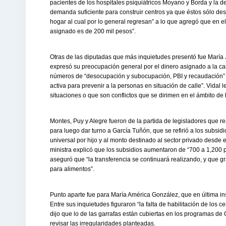
pacientes de los hospitales psiquiátricos Moyano y Borda y la de
demanda suficiente para construir centros ya que éstos sólo dest
hogar al cual por lo general regresan” a lo que agregó que en e
asignado es de 200 mil pesos”.
Otras de las diputadas que más inquietudes presentó fue María 
expresó su preocupación general por el dinero asignado a la ca
números de “desocupación y subocupación, PBI y recaudación” en
activa para prevenir a la personas en situación de calle”. Vidal 
situaciones o que son conflictos que se dirimen en el ámbito de l
Montes, Puy y Alegre fueron de la partida de legisladores que r
para luego dar turno a García Tuñón, que se refirió a los subsidi
universal por hijo y al monto destinado al sector privado desde el
ministra explicó que los subsidios aumentaron de “700 a 1,200 p
aseguró que “la transferencia se continuará realizando, y que 
para alimentos”.
Punto aparte fue para María América González, que en última inst
Entre sus inquietudes figuraron “la falta de habilitación de los ce
dijo que lo de las garrafas están cubiertas en los programas de 
revisar las irregularidades planteadas.