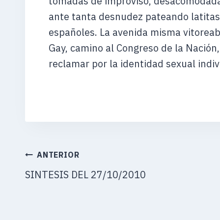
tomadas de improviso, desacomodadas
ante tanta desnudez pateando latitas 
españoles. La avenida misma vitoreab
Gay, camino al Congreso de la Nación,
reclamar por la identidad sexual indi
NAVEGACIÓN
ANTERIOR
DE
SINTESIS DEL 27/10/2010
ENTRADAS