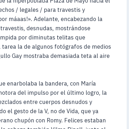
e la hiperpoblada Plaza de Mayo hacia el
chos / legales / para travestis y
 por máaas!». Adelante, encabezando la
 travestis, desnudas, mostrándose
rumpida por diminutas telitas que
cil tarea la de algunos fotógrafos de medios
gullo Gay mostraba demasiada teta al aire
que enarbolaba la bandera, con María
otora del impulso por el último logro, la
mezclados entre cuerpos desnudos y
o el gesto de la V, no de Vida, que ya
erano chupón con Romy. Felices estaban