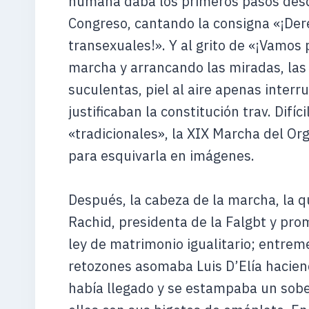
humana daba los primeros pasos desd
Congreso, cantando la consigna «¡Dere
transexuales!». Y al grito de «¡Vamos
marcha y arrancando las miradas, las
suculentas, piel al aire apenas inter
justificaban la constitución trav. Difí
«tradicionales», la XIX Marcha del Or
para esquivarla en imágenes.
Después, la cabeza de la marcha, la 
Rachid, presidenta de la Falgbt y prom
ley de matrimonio igualitario; entre
retozones asomaba Luis D’Elía haciend
había llegado y se estampaba un sob