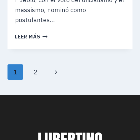
massismo, nominó como
postulantes…
TRES
LEER MÁS
HOMBRES
FUERON
TERNADOS
PARA
Siguiente
1
2
SER
DEFENSOR
página
DEL
PUEBLO
DE
LA
NACIÓN