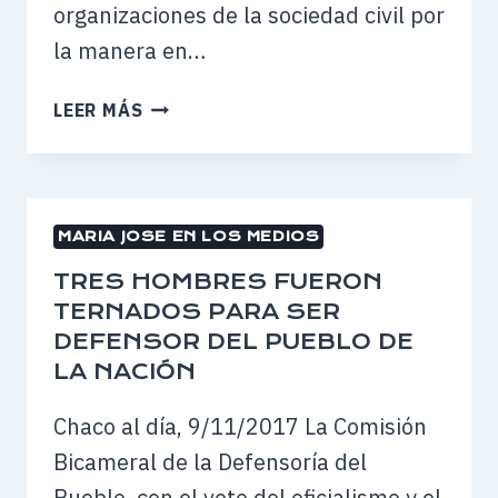
organizaciones de la sociedad civil por
la manera en…
DEFINIERON
LEER MÁS
LA
TERNA
PARA
ELEGIR
MARIA JOSE EN LOS MEDIOS
AL
DEFENSOR
TRES HOMBRES FUERON
DEL
TERNADOS PARA SER
PUEBLO
DEFENSOR DEL PUEBLO DE
DE
LA NACIÓN
LA
NACIÓN
Chaco al día, 9/11/2017 La Comisión
Bicameral de la Defensoría del
Pueblo, con el voto del oficialismo y el