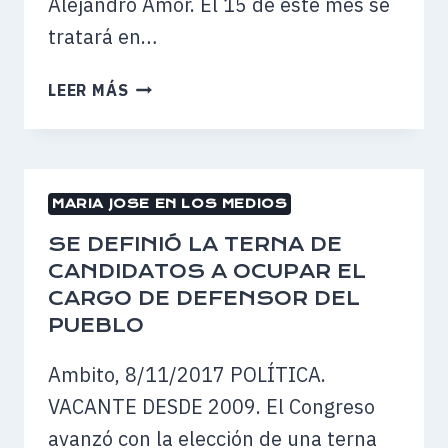
Alejandro Amor. El 15 de este mes se
tratará en…
SE
LEER MÁS
DEFINIÓ
LA
TERNA
DE
MARIA JOSE EN LOS MEDIOS
CANDIDATOS
DE
SE DEFINIÓ LA TERNA DE
LA
CANDIDATOS A OCUPAR EL
QUE
CARGO DE DEFENSOR DEL
SALDRÁ
PUEBLO
EL
PRÓXIMO
Ambito, 8/11/2017 POLÍTICA.
DEFENSOR
VACANTE DESDE 2009. El Congreso
DEL
PUEBLO
avanzó con la elección de una terna