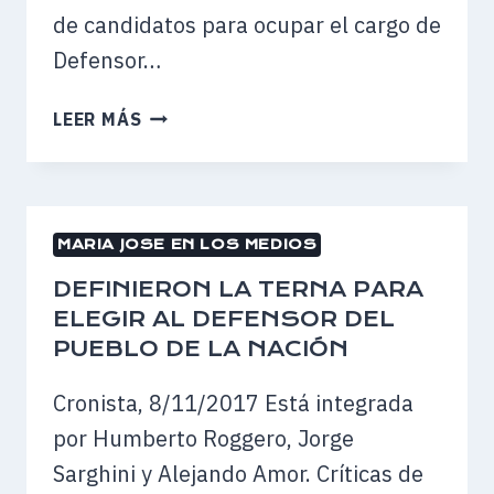
de candidatos para ocupar el cargo de
Defensor…
SE
LEER MÁS
DEFINIÓ
LA
TERNA
DE
MARIA JOSE EN LOS MEDIOS
CANDIDATOS
A
DEFINIERON LA TERNA PARA
OCUPAR
ELEGIR AL DEFENSOR DEL
EL
PUEBLO DE LA NACIÓN
CARGO
DE
Cronista, 8/11/2017 Está integrada
DEFENSOR
por Humberto Roggero, Jorge
DEL
Sarghini y Alejando Amor. Críticas de
PUEBLO