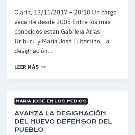
DEL
OTRO”
Clarín, 13/11/2017 – 20:10 Un cargo
vacante desde 2005 Entre los más
conocidos están Gabriela Arias
Uriburu y María José Lubertino. La
designación…
SE
LEER MÁS
PRESENTARON
LOS
67
CANDIDATOS
MARIA JOSE EN LOS MEDIOS
PARA
DEFENDER
AVANZA LA DESIGNACIÓN
A
DEL NUEVO DEFENSOR DEL
LOS
PUEBLO
CHICOS