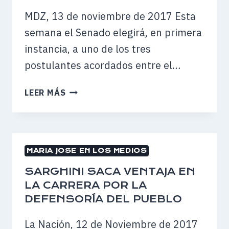
DE
MDZ, 13 de noviembre de 2017 Esta
TODO
semana el Senado elegirá, en primera
EL
instancia, a uno de los tres
PAÍS
postulantes acordados entre el…
AVANZA
LEER MÁS
LA
DESIGNACIÓN
DEL
NUEVO
MARIA JOSE EN LOS MEDIOS
DEFENSOR
DEL
SARGHINI SACA VENTAJA EN
PUEBLO
LA CARRERA POR LA
DEFENSORÍA DEL PUEBLO
La Nación, 12 de Noviembre de 2017