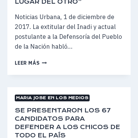
LUGAR DEL OTRO”
HACE
13
Noticias Urbana, 1 de diciembre de
AÑOS:
2017. La extitular del Inadi y actual
DEFENSOR/A
postulante a la Defensoría del Pueblo
DE
NIÑOS/AS
de la Nación habló…
Y
ADOLESCENTES
“HAY
LEER MÁS
QUE
APRENDER
A
ESCUCHAR
MARIA JOSE EN LOS MEDIOS
Y
PONERSE
SE PRESENTARON LOS 67
EN
CANDIDATOS PARA
EL
DEFENDER A LOS CHICOS DE
LUGAR
TODO EL PAÍS