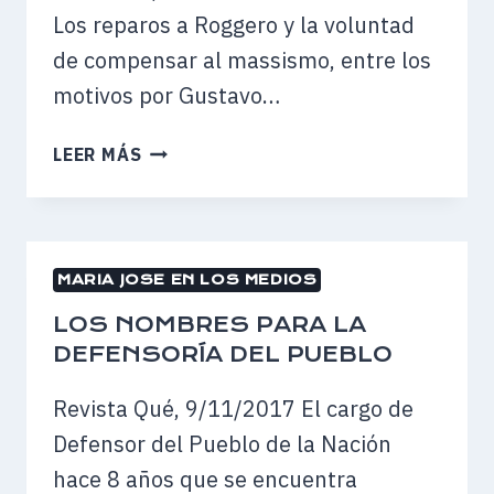
Los reparos a Roggero y la voluntad
de compensar al massismo, entre los
motivos por Gustavo…
SARGHINI
LEER MÁS
SACA
VENTAJA
EN
LA
MARIA JOSE EN LOS MEDIOS
CARRERA
POR
LOS NOMBRES PARA LA
LA
DEFENSORÍA DEL PUEBLO
DEFENSORÍA
DEL
Revista Qué, 9/11/2017 El cargo de
PUEBLO
Defensor del Pueblo de la Nación
hace 8 años que se encuentra