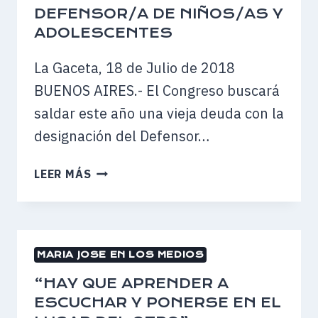
DEFENSOR/A DE NIÑOS/AS Y
ADOLESCENTES
La Gaceta, 18 de Julio de 2018
BUENOS AIRES.- El Congreso buscará
saldar este año una vieja deuda con la
designación del Defensor…
HAY
LEER MÁS
68
POSTULANTES
PARA
CUBRIR
MARIA JOSE EN LOS MEDIOS
UN
CARGO
“HAY QUE APRENDER A
VACANTE
ESCUCHAR Y PONERSE EN EL
DESDE