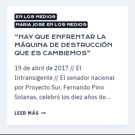
LA
FORMACIÓN
EN LOS MEDIOS
DE
MARIA JOSE EN LOS MEDIOS
«UN
TERCER
“HAY QUE ENFRENTAR LA
ESPACIO»
MÁQUINA DE DESTRUCCIÓN
DE
QUE ES CAMBIEMOS”
CARA
A
19 de abril de 2017 // El
LAS
Intransigente // El senador nacional
ELECCIONES
por Proyecto Sur, Fernando Pino
PORTEÑAS
Solanas, celebró los diez años de…
“HAY
LEER MÁS
QUE
ENFRENTAR
LA