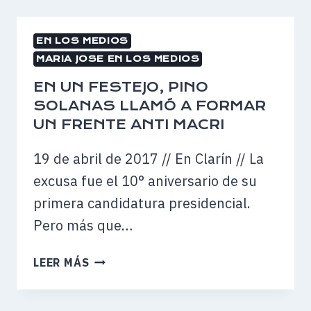
“QUIEREN
SACAR
EN LOS MEDIOS
EL
MARIA JOSE EN LOS MEDIOS
ORO
DE
EN UN FESTEJO, PINO
LA
SOLANAS LLAMÓ A FORMAR
TIERRA
UN FRENTE ANTI MACRI
PARA
PONERLO
19 de abril de 2017 // En Clarín // La
EN
excusa fue el 10° aniversario de su
LAS
primera candidatura presidencial.
BÓVEDAS
DE
Pero más que…
LOS
BANCOS”
EN
LEER MÁS
UN
FESTEJO,
PINO