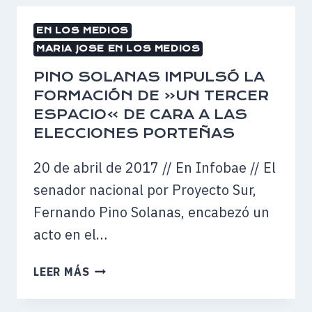
SOLANAS
EN LOS MEDIOS
LLAMÓ
MARIA JOSE EN LOS MEDIOS
A
FORMAR
PINO SOLANAS IMPULSÓ LA
UN
FORMACIÓN DE «UN TERCER
FRENTE
ESPACIO» DE CARA A LAS
ANTI
ELECCIONES PORTEÑAS
MACRI
20 de abril de 2017 // En Infobae // El
senador nacional por Proyecto Sur,
Fernando Pino Solanas, encabezó un
acto en el…
PINO
LEER MÁS
SOLANAS
IMPULSÓ