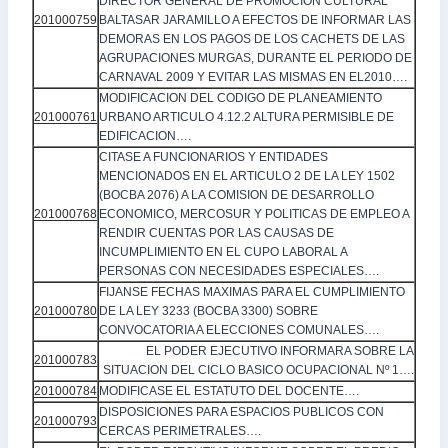
DIRECTOR GENERAL DE PROMOCION CULTURAL
201000759
BALTASAR JARAMILLO A EFECTOS DE INFORMAR LAS
DEMORAS EN LOS PAGOS DE LOS CACHETS DE LAS
AGRUPACIONES MURGAS, DURANTE EL PERIODO DE
CARNAVAL 2009 Y EVITAR LAS MISMAS EN EL2010….
MODIFICACION DEL CODIGO DE PLANEAMIENTO
201000761
URBANO ARTICULO 4.12.2 ALTURA PERMISIBLE DE
EDIFICACION….
CITASE A FUNCIONARIOS Y ENTIDADES
MENCIONADOS EN EL ARTICULO 2 DE LA LEY 1502
(BOCBA 2076) A LA COMISION DE DESARROLLO
201000768
ECONOMICO, MERCOSUR Y POLITICAS DE EMPLEO A
RENDIR CUENTAS POR LAS CAUSAS DE
INCUMPLIMIENTO EN EL CUPO LABORAL A
PERSONAS CON NECESIDADES ESPECIALES….
FIJANSE FECHAS MAXIMAS PARA EL CUMPLIMIENTO
201000780
DE LA LEY 3233 (BOCBA 3300) SOBRE
CONVOCATORIA A ELECCIONES COMUNALES….
EL PODER EJECUTIVO INFORMARA SOBRE LA
201000783
SITUACION DEL CICLO BASICO OCUPACIONAL Nº 1….
201000784
MODIFICASE EL ESTATUTO DEL DOCENTE….
DISPOSICIONES PARA ESPACIOS PUBLICOS CON
201000793
CERCAS PERIMETRALES….