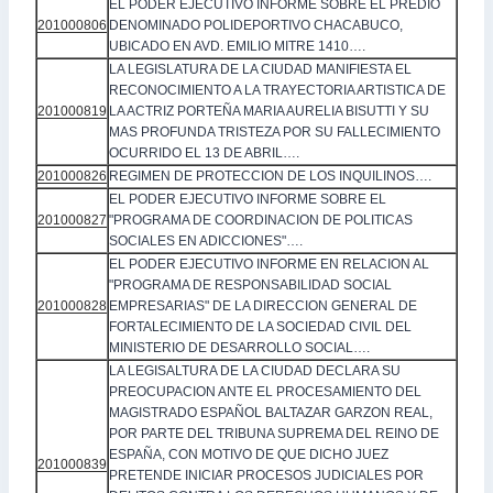
EL PODER EJECUTIVO INFORME SOBRE EL PREDIO
201000806
DENOMINADO POLIDEPORTIVO CHACABUCO,
UBICADO EN AVD. EMILIO MITRE 1410….
LA LEGISLATURA DE LA CIUDAD MANIFIESTA EL
RECONOCIMIENTO A LA TRAYECTORIA ARTISTICA DE
201000819
LA ACTRIZ PORTEÑA MARIA AURELIA BISUTTI Y SU
MAS PROFUNDA TRISTEZA POR SU FALLECIMIENTO
OCURRIDO EL 13 DE ABRIL….
201000826
REGIMEN DE PROTECCION DE LOS INQUILINOS….
EL PODER EJECUTIVO INFORME SOBRE EL
201000827
"PROGRAMA DE COORDINACION DE POLITICAS
SOCIALES EN ADICCIONES"….
EL PODER EJECUTIVO INFORME EN RELACION AL
"PROGRAMA DE RESPONSABILIDAD SOCIAL
201000828
EMPRESARIAS" DE LA DIRECCION GENERAL DE
FORTALECIMIENTO DE LA SOCIEDAD CIVIL DEL
MINISTERIO DE DESARROLLO SOCIAL….
LA LEGISALTURA DE LA CIUDAD DECLARA SU
PREOCUPACION ANTE EL PROCESAMIENTO DEL
MAGISTRADO ESPAÑOL BALTAZAR GARZON REAL,
POR PARTE DEL TRIBUNA SUPREMA DEL REINO DE
ESPAÑA, CON MOTIVO DE QUE DICHO JUEZ
201000839
PRETENDE INICIAR PROCESOS JUDICIALES POR